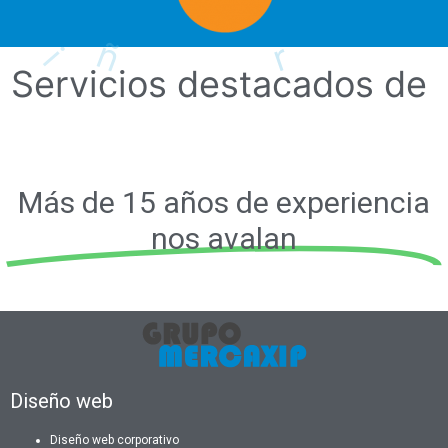
Servicios
destacados
de
i
t
ñ
p
r
D
o
v
o
o
a
s
e
c
e
b
r
i
w
o
Más de 15 años de experiencia
nos avalan
Diseño web
Diseño web corporativo